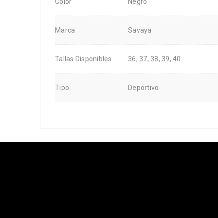
Color
Negro
Marca
Savaya
Tallas Disponibles
36, 37, 38, 39, 40
Tipo
Deportivo