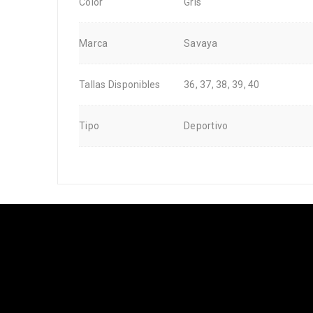
Color
Gris
Marca
Savaya
Tallas Disponibles
36, 37, 38, 39, 40
Tipo
Deportivo