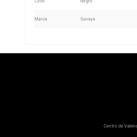
Color
Negro
Marca
Savaya
Centro de Valenc