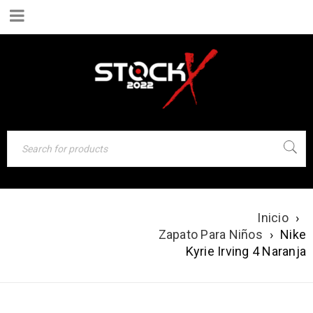
NIKE KYRIE
Inicio
›
IRVING 4
Zapato Para Niños
›
Nike
Kyrie Irving 4 Naranja
NARANJA