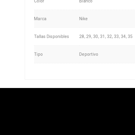
Color
Blanco
Marca
Nike
Tallas Disponibles
28, 29, 30, 31, 32, 33, 34, 35
Tipo
Deportivo