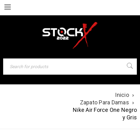
Inicio
›
NIKE AIR FORCE
Zapato Para Damas
›
ONE NEGRO Y
Nike Air Force One Negro
GRIS
y Gris