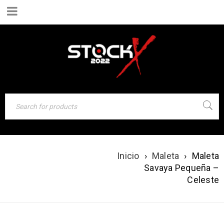
MALETA SAVAYA
Inicio
›
Maleta
›
Maleta
PEQUEÑA –
Savaya Pequeña –
Celeste
CELESTE