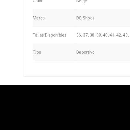
Color
Beige
Marca
DC Shoes
Tallas Disponibles
36, 37, 38, 39, 40, 41, 42, 43,
Tipo
Deportivo