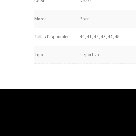
Color
Negro
Marca
Boss
Tallas Disponibles
40, 41, 42, 43, 44, 45
Tipo
Deportivo