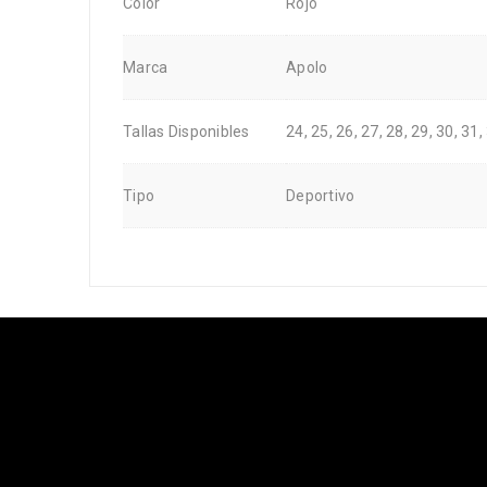
Color
Rojo
Marca
Apolo
Tallas Disponibles
24, 25, 26, 27, 28, 29, 30, 31,
Tipo
Deportivo