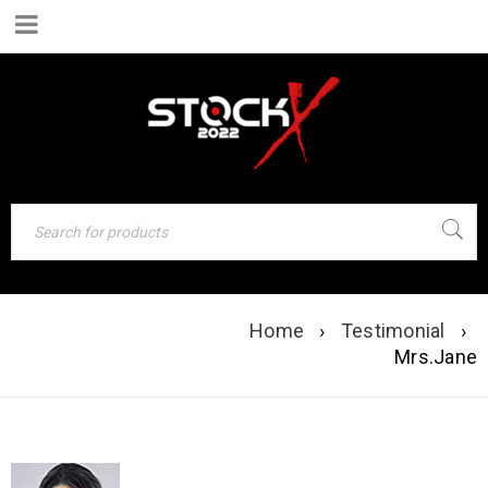
Home
›
Testimonial
›
MRS.JANE
Mrs.Jane